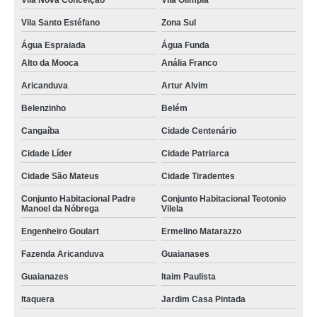
Vila Nova Conceição
Vila Olímpia
Vila Santo Estéfano
Zona Sul
Água Espraiada
Água Funda
Alto da Mooca
Anália Franco
Aricanduva
Artur Alvim
Belenzinho
Belém
Cangaíba
Cidade Centenário
Cidade Líder
Cidade Patriarca
Cidade São Mateus
Cidade Tiradentes
Conjunto Habitacional Padre
Conjunto Habitacional Teotonio
Manoel da Nóbrega
Vilela
Engenheiro Goulart
Ermelino Matarazzo
Fazenda Aricanduva
Guaianases
Guaianazes
Itaim Paulista
Itaquera
Jardim Casa Pintada