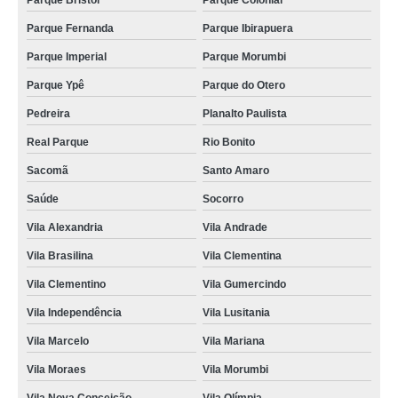
Parque Bristol
Parque Colonial
custo de piso vinílico tarkett injoy centeio Campo Grande
Parque Fernanda
Parque Ibirapuera
piso vinílico tarkett ambienta Moema
Parque Imperial
Parque Morumbi
custo de piso vinílico tarkett cinnamon Vila Olímpia
Parque Ypê
Parque do Otero
custo de piso vinílico tarkett clicado Vila Santo Estéfano
Pedreira
Planalto Paulista
fornecedor de piso vinílico tarkett click Alto da Mooca
Real Parque
Rio Bonito
piso vinílico tarkett click orçar Jabaquara
Sacomã
Santo Amaro
piso vinílico tarkett clicado Pedreira
Saúde
Socorro
piso vinílico tarkett ambienta VILA VELIMA
Vila Alexandria
Vila Andrade
Vila Brasilina
Vila Clementina
piso vinílico tarkett canela Cidade Jardim
Vila Clementino
Vila Gumercindo
piso vinílico tarkett bétula orçar Vila Prudente
Vila Independência
Vila Lusitania
piso vinílico tarkett click Conjunto Habitacional Padre Manoel da Nóbrega
Vila Marcelo
Vila Mariana
custo de piso vinílico tarkett ambienta Vila Clementina
Vila Moraes
Vila Morumbi
custo de piso vinílico tarkett ambienta bétula Brooklin Paulista