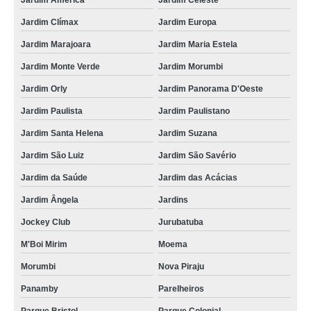
Jardim América
Jardim Celeste
fornecedor de piso vinílico tarkett cinnamon Planalto Paulista
Jardim Clímax
Jardim Europa
fornecedor de piso vinílico tarkett click Brooklin Paulista
Jardim Marajoara
Jardim Maria Estela
custo de piso vinílico tarkett bétula Higienópolis
Jardim Monte Verde
Jardim Morumbi
fornecedor de piso vinílico tarkett branco São Mateus
Jardim Orly
Jardim Panorama D'Oeste
piso vinílico tarkett branco Jd São joão
Jardim Paulista
Jardim Paulistano
Jardim Santa Helena
Jardim Suzana
fornecedor de piso vinílico tarkett lavanda Jardim Tietê
Jardim São Luiz
Jardim São Savério
piso vinílico tarkett lavanda Zona Leste
Jardim da Saúde
Jardim das Acácias
fornecedor de piso vinílico tarkett ambienta bétula Aricanduva
Jardim Ângela
Jardins
fornecedor de piso vinílico tarkett clicado Parque Colonial
Jockey Club
Jurubatuba
custo de piso vinílico tarkett click Alvarenga
M'Boi Mirim
Moema
piso vinílico tarkett cinnamon Vila Gumercindo
Morumbi
Nova Piraju
custo de piso vinílico tarkett click Cidade Centenário
Panamby
Parelheiros
fornecedor de piso vinílico tarkett lavanda Vila Nova York