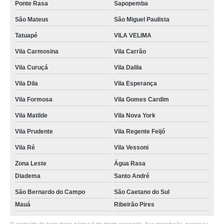
Ponte Rasa
Sapopemba
São Mateus
São Miguel Paulista
Tatuapé
VILA VELIMA
Vila Carmosina
Vila Carrão
Vila Curuçá
Vila Dalila
Vila Dila
Vila Esperança
Vila Formosa
Vila Gomes Cardim
Vila Matilde
Vila Nova York
Vila Prudente
Vila Regente Feijó
Vila Ré
Vila Vessoni
Zona Leste
Água Rasa
Diadema
Santo André
São Bernardo do Campo
São Caetano do Sul
Mauá
Ribeirão Pires
O conteúdo do texto desta página é de direito reservado. Sua reprodução, parcial ou