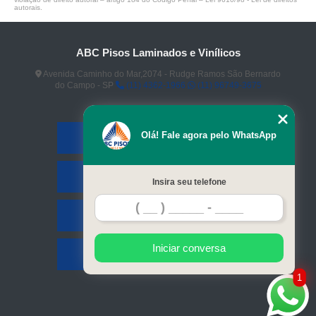
autorais
.
ABC Pisos Laminados e Vinílicos
Avenida Caminho do Mar,2074 - Rudge Ramos São Bernardo
do Campo - SP
(11) 4362-1966
(11) 96749-3675
Olá! Fale agora pelo WhatsApp
Home
Serviços
Insira seu telefone
Contato
Iniciar conversa
Mapa do site
1