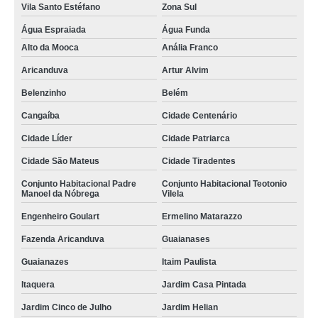
Vila Santo Estéfano
Zona Sul
onde tem piso vinílico durafloor click Jabaquara
Água Espraiada
Água Funda
piso vinílico durafloor atacama Belenzinho
Alto da Mooca
Anália Franco
piso vinílico durafloor city chicago Jardim Tietê
Aricanduva
Artur Alvim
onde tem piso vinílico durafloor dallas Belém
Belenzinho
Belém
piso vinílico durafloor boston Jardim Santa Adélia
Cangaíba
Cidade Centenário
Cidade Líder
Cidade Patriarca
Cidade São Mateus
Cidade Tiradentes
Conjunto Habitacional Padre
Conjunto Habitacional Teotonio
Manoel da Nóbrega
Vilela
Engenheiro Goulart
Ermelino Matarazzo
Fazenda Aricanduva
Guaianases
Guaianazes
Itaim Paulista
Itaquera
Jardim Casa Pintada
Jardim Cinco de Julho
Jardim Helian