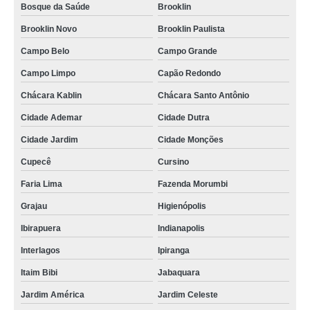
onde acho piso vinílico durafloor atacama Cidade Jardim
Bosque da Saúde
Brooklin
onde acho piso vinílico durafloor city M'Boi Mirim
Brooklin Novo
Brooklin Paulista
Campo Belo
Campo Grande
onde tem piso vinílico durafloor urban Cidade Centenário
Campo Limpo
Capão Redondo
piso vinílico durafloor dallas Jardim Maria Estela
Chácara Kablin
Chácara Santo Antônio
piso vinílico durafloor click Engenheiro Goulart
Cidade Ademar
Cidade Dutra
onde tem piso vinílico durafloor aspen Sacomã
Cidade Jardim
Cidade Monções
piso vinílico durafloor urban cartagena Parelheiros
Cupecê
Cursino
onde tem piso vinílico durafloor click Santo Amaro
Faria Lima
Fazenda Morumbi
piso vinílico durafloor urban turim orçamento Guaianases
Grajau
Higienópolis
piso vinílico durafloor florença Cidade Dutra
Ibirapuera
Indianapolis
onde tem piso vinílico durafloor atlanta Jardim Helian
Interlagos
Ipiranga
onde acho piso vinílico durafloor florença Jardim São Cristóvão
Itaim Bibi
Jabaquara
pisos vinílicos durafloor urban Jardim Monte Verde
Jardim América
Jardim Celeste