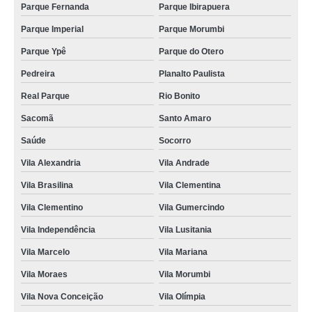
Parque Fernanda
Parque Ibirapuera
onde acho piso vinílico durafloor urban turim Chácara Santo Antônio
Parque Imperial
Parque Morumbi
onde tem piso vinílico durafloor city Jardim São Cristóvão
Parque Ypê
Parque do Otero
onde tem piso vinílico durafloor urban cartagena Vila Esperança
Pedreira
Planalto Paulista
piso vinílico durafloor urban turim Vila Gomes Cardim
Real Parque
Rio Bonito
onde acho piso vinílico durafloor atlanta Alto da Mooca
Sacomã
Santo Amaro
piso vinílico durafloor urban turim orçamento Alto do Boa Vista
Saúde
Socorro
onde acho piso vinílico durafloor boston Vila Formosa
Vila Alexandria
Vila Andrade
Vila Brasilina
Vila Clementina
pisos vinílicos durafloor urban Ermelino Matarazzo
Vila Clementino
Vila Gumercindo
piso vinílico durafloor city Vila Esperança
Vila Independência
Vila Lusitania
piso vinílico durafloor city chicago Campo Limpo
Vila Marcelo
Vila Mariana
piso vinílico durafloor atlanta Jardim da Saúde
Vila Moraes
Vila Morumbi
piso vinílico durafloor aspen Faria Lima
Vila Nova Conceição
Vila Olímpia
piso vinílico durafloor urban cartagena Parque Imperial