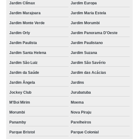
piso vinílico durafloor aspen Santo Amaro
Jardim Clímax
Jardim Europa
piso vinílico durafloor city Vila Carmosina
Jardim Marajoara
Jardim Maria Estela
onde acho piso vinílico durafloor urban turim Vila Alexandria
Jardim Monte Verde
Jardim Morumbi
onde acho piso vinílico durafloor dallas Faria Lima
Jardim Orly
Jardim Panorama D'Oeste
piso vinílico durafloor dallas orçamento Cidade Ademar
Jardim Paulista
Jardim Paulistano
Jardim Santa Helena
Jardim Suzana
piso vinílico durafloor aspen orçamento Aricanduva
Jardim São Luiz
Jardim São Savério
onde acho piso vinílico durafloor urban cartagena Jardim Cinco de Julho
Jardim da Saúde
Jardim das Acácias
piso vinílico durafloor atlanta Piqueri
Jardim Ângela
Jardins
onde tem piso vinílico durafloor florença Mauá
Jockey Club
Jurubatuba
piso vinílico durafloor dallas orçamento Parque Savoy City
M'Boi Mirim
Moema
piso vinílico durafloor click Zona Leste
Morumbi
Nova Piraju
onde acho piso vinílico durafloor city chicago Avenida Miguel Yunes
Panamby
Parelheiros
onde tem piso vinílico durafloor urban cartagena Engenheiro Goulart
Parque Bristol
Parque Colonial
onde acho piso vinílico durafloor atlanta Alvarenga