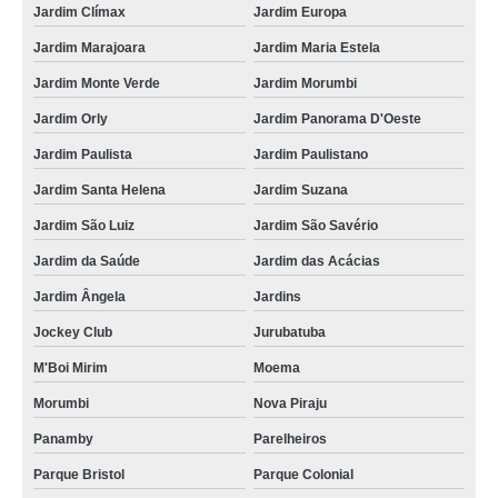
onde compro piso vinílico click 5mm Brooklin
Jardim Clímax
Jardim Europa
onde comprar piso vinílico click madeirado Parque São Rafael
Jardim Marajoara
Jardim Maria Estela
piso vinílico click carvalho valor Parque do Carmo
Jardim Monte Verde
Jardim Morumbi
onde comprar piso vinílico click 5mm Jurubatuba
Jardim Orly
Jardim Panorama D'Oeste
onde compro piso vinílico click lavabo Parque Savoy City
Jardim Paulista
Jardim Paulistano
Jardim Santa Helena
Jardim Suzana
onde comprar piso vinílico de click Jardim São Cristóvão
Jardim São Luiz
Jardim São Savério
pisos vinílicos click durafloor Jardim Helian
Jardim da Saúde
Jardim das Acácias
piso vinílico click 4mm Vila Mariana
Jardim Ângela
Jardins
onde comprar piso vinílico click banheiro Jardim Orly
Jockey Club
Jurubatuba
pisos vinílicos click madeirado José Bonifácio
M'Boi Mirim
Moema
piso vinílico click madeirado valor Jardim Três Marias
Morumbi
Nova Piraju
piso vinílico de click valor Mooca
Panamby
Parelheiros
onde compro piso vinílico click banheiro Cidade Jardim
Parque Bristol
Parque Colonial
piso vinílico click durafloor Fazenda Morumbi