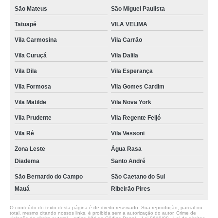
São Mateus
São Miguel Paulista
Tatuapé
VILA VELIMA
Vila Carmosina
Vila Carrão
Vila Curuçá
Vila Dalila
Vila Dila
Vila Esperança
Vila Formosa
Vila Gomes Cardim
Vila Matilde
Vila Nova York
Vila Prudente
Vila Regente Feijó
Vila Ré
Vila Vessoni
Zona Leste
Água Rasa
Diadema
Santo André
São Bernardo do Campo
São Caetano do Sul
Mauá
Ribeirão Pires
O conteúdo do texto desta página é de direito reservado. Sua reprodução, parcial ou
total, mesmo citando nossos links, é proibida sem a autorização do autor. Crime de