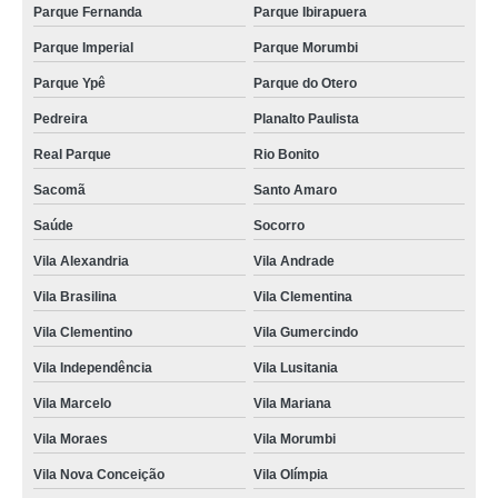
Parque Fernanda
Parque Ibirapuera
pisos vinílicos click cozinha Jd São joão
Parque Imperial
Parque Morumbi
piso vinílico de click Vila Nova York
Parque Ypê
Parque do Otero
onde comprar piso vinílico click carvalho Cidade Tiradentes
Pedreira
Planalto Paulista
piso vinílico click durafloor valor Capão Redondo
Real Parque
Rio Bonito
piso vinílico click 5mm Vila Marcelo
Sacomã
Santo Amaro
onde comprar piso vinílico de click Avenida Nossa Senhora do Sabará
Saúde
Socorro
onde compro piso vinílico click comercial Jardim Iguatemi
Vila Alexandria
Vila Andrade
Vila Brasilina
Vila Clementina
piso vinílico de click Vila Dalila
Vila Clementino
Vila Gumercindo
pisos vinílicos click durafloor Cidade Monções
Vila Independência
Vila Lusitania
pisos vinílicos click madeirado Brooklin Novo
Vila Marcelo
Vila Mariana
piso vinílico click madeirado Parque Colonial
Vila Moraes
Vila Morumbi
onde compro piso vinílico click carvalho São Mateus
Vila Nova Conceição
Vila Olímpia
piso vinílico click lavabo Vila Andrade