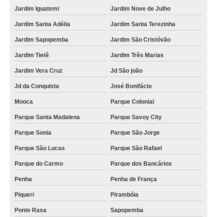
Jardim Iguatemi
Jardim Nove de Julho
piso vinílico click carvalho valor Jardim Maria Estela
Jardim Santa Adélia
Jardim Santa Terezinha
pisos vinílicos click cozinha Grajau
Jardim Sapopemba
Jardim São Cristóvão
Jardim Tietê
Jardim Três Marias
Jardim Vera Cruz
Jd São joão
Jd da Conquista
José Bonifácio
Mooca
Parque Colonial
Parque Santa Madalena
Parque Savoy City
Parque Sonia
Parque São Jorge
Parque São Lucas
Parque São Rafael
Parque do Carmo
Parque dos Bancários
Penha
Penha de França
Piqueri
Pirambóia
Ponte Rasa
Sapopemba