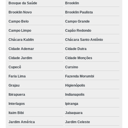
onde comprar piso vinílico click banheiro Jardim Casa Pintada
Bosque da Saúde
Brooklin
piso vinílico click carvalho Jardim Casa Pintada
Brooklin Novo
Brooklin Paulista
Campo Belo
Campo Grande
piso de vinílico click valor Ibirapuera
Campo Limpo
Capão Redondo
onde compro piso vinílico click 5mm Avenida Nossa Senhora do Sabará
Chácara Kablin
Chácara Santo Antônio
onde compro piso vinílico de click Água Rasa
Cidade Ademar
Cidade Dutra
piso vinílico click 4mm José Bonifácio
Cidade Jardim
Cidade Monções
piso vinílico click cozinha Parque Imperial
Cupecê
Cursino
piso vinílico click cozinha Alvarenga
Faria Lima
Fazenda Morumbi
piso vinílico click banheiro Campo Belo
Grajau
Higienópolis
onde compro piso vinílico click 4mm Cidade Jardim
Ibirapuera
Indianapolis
piso vinílico click madeirado Balneário Mar Paulista
Interlagos
Ipiranga
piso vinílico click 5mm valor Parque Colonial
Itaim Bibi
Jabaquara
piso vinílico click 5mm Parque Sonia
Jardim América
Jardim Celeste