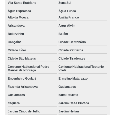
Vila Santo Estéfano
Zona Sul
onde compro piso vinílico click 4mm Vila Olímpia
Água Espraiada
Água Funda
onde comprar piso vinílico click 4mm Jardim Sapopemba
Alto da Mooca
Anália Franco
onde comprar piso vinílico click cozinha Parque Bristol
Aricanduva
Artur Alvim
piso vinílico click banheiro M'Boi Mirim
Belenzinho
Belém
onde comprar piso vinílico click comercial Água Rasa
Cangaíba
Cidade Centenário
piso vinílico click lavabo Jardim Suzana
Cidade Líder
Cidade Patriarca
Cidade São Mateus
Cidade Tiradentes
onde compro piso vinílico click comercial Cangaíba
Conjunto Habitacional Padre
Conjunto Habitacional Teotonio
onde comprar piso vinílico click lavabo Morumbi
Manoel da Nóbrega
Vilela
onde compro piso vinílico click lavabo Jabaquara
Engenheiro Goulart
Ermelino Matarazzo
piso vinílico click comercial Grajau
Fazenda Aricanduva
Guaianases
onde comprar piso de vinílico click Jd São joão
Guaianazes
Itaim Paulista
piso vinílico click comercial Jardim Morumbi
Itaquera
Jardim Casa Pintada
pisos vinílicos click 5mm Cidade Patriarca
Jardim Cinco de Julho
Jardim Helian